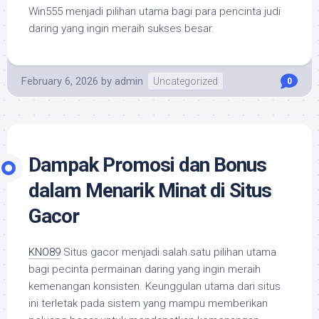
Win555 menjadi pilihan utama bagi para pencinta judi
daring yang ingin meraih sukses besar.
February 6, 2026
by
admin
Uncategorized
0
Dampak Promosi dan Bonus
dalam Menarik Minat di Situs
Gacor
KNO89
Situs gacor menjadi salah satu pilihan utama
bagi pecinta permainan daring yang ingin meraih
kemenangan konsisten. Keunggulan utama dari situs
ini terletak pada sistem yang mampu memberikan