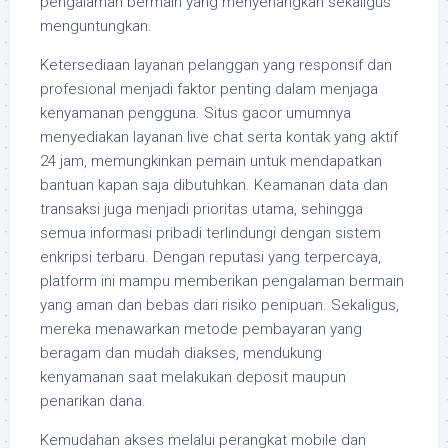
pengalaman bermain yang menyenangkan sekaligus
menguntungkan.
Ketersediaan layanan pelanggan yang responsif dan
profesional menjadi faktor penting dalam menjaga
kenyamanan pengguna. Situs gacor umumnya
menyediakan layanan live chat serta kontak yang aktif
24 jam, memungkinkan pemain untuk mendapatkan
bantuan kapan saja dibutuhkan. Keamanan data dan
transaksi juga menjadi prioritas utama, sehingga
semua informasi pribadi terlindungi dengan sistem
enkripsi terbaru. Dengan reputasi yang terpercaya,
platform ini mampu memberikan pengalaman bermain
yang aman dan bebas dari risiko penipuan. Sekaligus,
mereka menawarkan metode pembayaran yang
beragam dan mudah diakses, mendukung
kenyamanan saat melakukan deposit maupun
penarikan dana.
Kemudahan akses melalui perangkat mobile dan