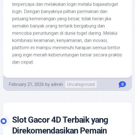
terpercaya dan melakukan login melalui bajawatogel
login. Dengan banyaknya pilihan permainan dan
peluang kemenangan yang besar, tidak heran jika
semakin banyak orang tertarik bergabung dan
mencoba peruntungan di dunia togel daring. Melalui
kombinasi keamanan, kenyamanan, dan inovasi,
platform ini mampu memenuhi harapan semua bettor
yang ingin meraih keberuntungan besar secara praktis
dan cepat.
February 21, 2026
by
admin
Uncategorized
0
Slot Gacor 4D Terbaik yang
Direkomendasikan Pemain