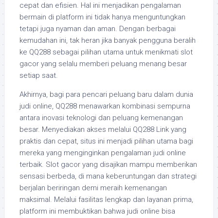
cepat dan efisien. Hal ini menjadikan pengalaman
bermain di platform ini tidak hanya menguntungkan
tetapi juga nyaman dan aman. Dengan berbagai
kemudahan ini, tak heran jika banyak pengguna beralih
ke QQ288 sebagai pilihan utama untuk menikmati slot
gacor yang selalu memberi peluang menang besar
setiap saat.
Akhirnya, bagi para pencari peluang baru dalam dunia
judi online, QQ288 menawarkan kombinasi sempurna
antara inovasi teknologi dan peluang kemenangan
besar. Menyediakan akses melalui QQ288 Link yang
praktis dan cepat, situs ini menjadi pilihan utama bagi
mereka yang menginginkan pengalaman judi online
terbaik. Slot gacor yang disajikan mampu memberikan
sensasi berbeda, di mana keberuntungan dan strategi
berjalan beriringan demi meraih kemenangan
maksimal. Melalui fasilitas lengkap dan layanan prima,
platform ini membuktikan bahwa judi online bisa