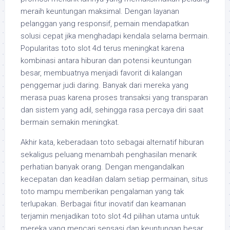
meraih keuntungan maksimal. Dengan layanan
pelanggan yang responsif, pemain mendapatkan
solusi cepat jika menghadapi kendala selama bermain.
Popularitas toto slot 4d terus meningkat karena
kombinasi antara hiburan dan potensi keuntungan
besar, membuatnya menjadi favorit di kalangan
penggemar judi daring. Banyak dari mereka yang
merasa puas karena proses transaksi yang transparan
dan sistem yang adil, sehingga rasa percaya diri saat
bermain semakin meningkat.
Akhir kata, keberadaan toto sebagai alternatif hiburan
sekaligus peluang menambah penghasilan menarik
perhatian banyak orang. Dengan mengandalkan
kecepatan dan keadilan dalam setiap permainan, situs
toto mampu memberikan pengalaman yang tak
terlupakan. Berbagai fitur inovatif dan keamanan
terjamin menjadikan toto slot 4d pilihan utama untuk
mereka yang mencari sensasi dan keuntungan besar