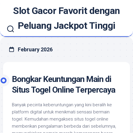
Skip
Slot Gacor Favorit dengan
to
content
Peluang Jackpot Tinggi
February 2026
Bongkar Keuntungan Main di
Situs Togel Online Terpercaya
Banyak pecinta keberuntungan yang kini beralih ke
platform digital untuk menikmati sensasi bermain
togel. Kemudahan mengakses situs togel online
memberikan pengalaman berbeda dari sebelumnya,