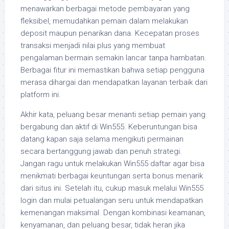
menawarkan berbagai metode pembayaran yang
fleksibel, memudahkan pemain dalam melakukan
deposit maupun penarikan dana. Kecepatan proses
transaksi menjadi nilai plus yang membuat
pengalaman bermain semakin lancar tanpa hambatan.
Berbagai fitur ini memastikan bahwa setiap pengguna
merasa dihargai dan mendapatkan layanan terbaik dari
platform ini.
Akhir kata, peluang besar menanti setiap pemain yang
bergabung dan aktif di Win555. Keberuntungan bisa
datang kapan saja selama mengikuti permainan
secara bertanggung jawab dan penuh strategi.
Jangan ragu untuk melakukan Win555 daftar agar bisa
menikmati berbagai keuntungan serta bonus menarik
dari situs ini. Setelah itu, cukup masuk melalui Win555
login dan mulai petualangan seru untuk mendapatkan
kemenangan maksimal. Dengan kombinasi keamanan,
kenyamanan, dan peluang besar, tidak heran jika