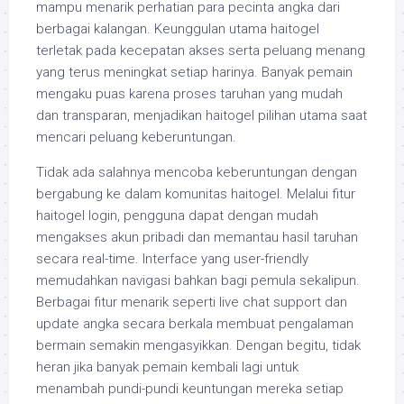
mampu menarik perhatian para pecinta angka dari
berbagai kalangan. Keunggulan utama haitogel
terletak pada kecepatan akses serta peluang menang
yang terus meningkat setiap harinya. Banyak pemain
mengaku puas karena proses taruhan yang mudah
dan transparan, menjadikan haitogel pilihan utama saat
mencari peluang keberuntungan.
Tidak ada salahnya mencoba keberuntungan dengan
bergabung ke dalam komunitas haitogel. Melalui fitur
haitogel login, pengguna dapat dengan mudah
mengakses akun pribadi dan memantau hasil taruhan
secara real-time. Interface yang user-friendly
memudahkan navigasi bahkan bagi pemula sekalipun.
Berbagai fitur menarik seperti live chat support dan
update angka secara berkala membuat pengalaman
bermain semakin mengasyikkan. Dengan begitu, tidak
heran jika banyak pemain kembali lagi untuk
menambah pundi-pundi keuntungan mereka setiap