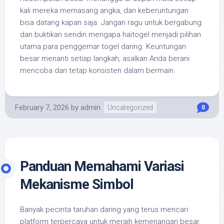
kali mereka memasang angka, dan keberuntungan
bisa datang kapan saja. Jangan ragu untuk bergabung
dan buktikan sendiri mengapa haitogel menjadi pilihan
utama para penggemar togel daring. Keuntungan
besar menanti setiap langkah, asalkan Anda berani
mencoba dan tetap konsisten dalam bermain.
February 7, 2026
by
admin
Uncategorized
0
Panduan Memahami Variasi
Mekanisme Simbol
Banyak pecinta taruhan daring yang terus mencari
platform terpercaya untuk meraih kemenangan besar.