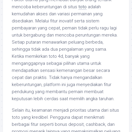
mencoba keberuntungan di situs
toto
adalah
kemudahan akses dan variasi permainan yang
disediakan. Melalui fitur inovatif serta sistem
pembayaran yang cepat, pemain tidak perlu ragu lagi
untuk bergabung dan mencoba peruntungan mereka.
Setiap putaran menawarkan peluang berbeda,
sehingga tidak ada dua pengalaman yang sama.
Ketika memikirkan toto 4d, banyak yang
menganggapnya sebagai pilihan utama untuk
mendapatkan sensasi kemenangan besar secara
cepat dan praktis. Tidak hanya mengandalkan
keberuntungan, platform ini juga menyediakan fitur
pendukung yang membantu pemain membuat
keputusan lebih cerdas saat memilih angka taruhan.
Selain itu, keamanan menjadi prioritas utama dari situs
toto yang kredibel. Pengguna dapat menikmati
berbagai fitur seperti bonus deposit, cashback, dan
promosi menarik lainnya yang memaksimalkan peluang