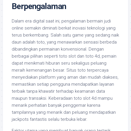
Berpengalaman
Dalam era digital saat ini, pengalaman bermain judi
online semakin diminati berkat inovasi teknologi yang
terus berkembang. Salah satu game yang sedang naik
daun adalah toto, yang menawarkan sensasi berbeda
dibandingkan permainan konvensional. Dengan
berbagai pilihan seperti toto slot dan toto 4d, pemain
dapat menikmati hiburan seru sekaligus peluang
meraih kemenangan besar. Situs toto terpercaya
menyediakan platform yang aman dan mudah diakses,
memastikan setiap pengguna mendapatkan layanan
terbaik tanpa khawatir terhadap keamanan data
maupun transaksi. Keberadaan toto slot 4d mampu
menarik perhatian banyak penggemar karena
tampilannya yang menarik dan peluang mendapatkan
jackpots fantastis selalu terbuka lebar.
Faktor utama yang membuat banyak orang tertarik