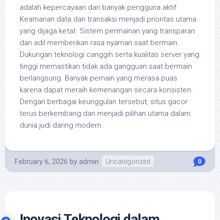
adalah kepercayaan dari banyak pengguna aktif.
Keamanan data dan transaksi menjadi prioritas utama
yang dijaga ketat. Sistem permainan yang transparan
dan adil memberikan rasa nyaman saat bermain.
Dukungan teknologi canggih serta kualitas server yang
tinggi memastikan tidak ada gangguan saat bermain
berlangsung. Banyak pemain yang merasa puas
karena dapat meraih kemenangan secara konsisten.
Dengan berbagai keunggulan tersebut, situs gacor
terus berkembang dan menjadi pilihan utama dalam
dunia judi daring modern.
February 6, 2026
by
admin
Uncategorized
0
Inovasi Teknologi dalam