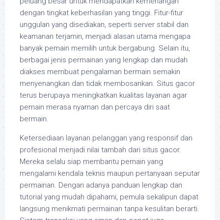
peluang besar untuk mendapatkan kemenangan
dengan tingkat keberhasilan yang tinggi. Fitur-fitur
unggulan yang disediakan, seperti server stabil dan
keamanan terjamin, menjadi alasan utama mengapa
banyak pemain memilih untuk bergabung. Selain itu,
berbagai jenis permainan yang lengkap dan mudah
diakses membuat pengalaman bermain semakin
menyenangkan dan tidak membosankan. Situs gacor
terus berupaya meningkatkan kualitas layanan agar
pemain merasa nyaman dan percaya diri saat
bermain.
Ketersediaan layanan pelanggan yang responsif dan
profesional menjadi nilai tambah dari situs gacor.
Mereka selalu siap membantu pemain yang
mengalami kendala teknis maupun pertanyaan seputar
permainan. Dengan adanya panduan lengkap dan
tutorial yang mudah dipahami, pemula sekalipun dapat
langsung menikmati permainan tanpa kesulitan berarti.