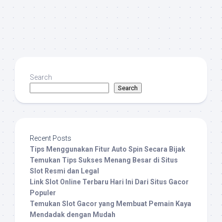
Search
Search
Recent Posts
Tips Menggunakan Fitur Auto Spin Secara Bijak
Temukan Tips Sukses Menang Besar di Situs
Slot Resmi dan Legal
Link Slot Online Terbaru Hari Ini Dari Situs Gacor
Populer
Temukan Slot Gacor yang Membuat Pemain Kaya
Mendadak dengan Mudah