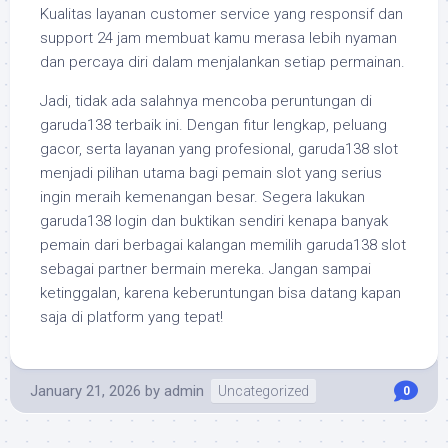
Kualitas layanan customer service yang responsif dan
support 24 jam membuat kamu merasa lebih nyaman
dan percaya diri dalam menjalankan setiap permainan.
Jadi, tidak ada salahnya mencoba peruntungan di
garuda138 terbaik ini. Dengan fitur lengkap, peluang
gacor, serta layanan yang profesional, garuda138 slot
menjadi pilihan utama bagi pemain slot yang serius
ingin meraih kemenangan besar. Segera lakukan
garuda138 login dan buktikan sendiri kenapa banyak
pemain dari berbagai kalangan memilih garuda138 slot
sebagai partner bermain mereka. Jangan sampai
ketinggalan, karena keberuntungan bisa datang kapan
saja di platform yang tepat!
January 21, 2026
by
admin
Uncategorized
0