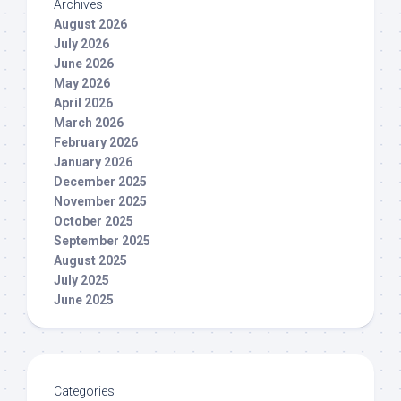
Archives
August 2026
July 2026
June 2026
May 2026
April 2026
March 2026
February 2026
January 2026
December 2025
November 2025
October 2025
September 2025
August 2025
July 2025
June 2025
Categories