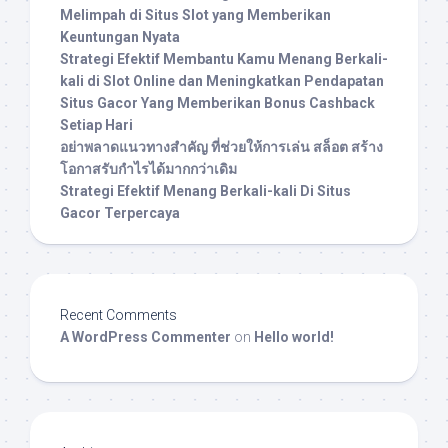
Melimpah di Situs Slot yang Memberikan
Keuntungan Nyata
Strategi Efektif Membantu Kamu Menang Berkali-
kali di Slot Online dan Meningkatkan Pendapatan
Situs Gacor Yang Memberikan Bonus Cashback
Setiap Hari
อย่าพลาดแนวทางสำคัญ ที่ช่วยให้การเล่น สล็อต สร้าง
โอกาสรับกำไรได้มากกว่าเดิม
Strategi Efektif Menang Berkali-kali Di Situs
Gacor Terpercaya
Recent Comments
A WordPress Commenter
on
Hello world!