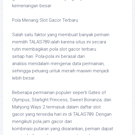
kemenangan besar.
Pola Menang Slot Gacor Terbaru
Salah satu faktor yang membuat banyak pemain
memilih TALAS789 ialah karena situs ini secara
rutin membagikan pola slot gacor terbaru
setiap hari. Pola-pola ini berasal dari
analisis mendalam mengenai data permainan,
sehingga peluang untuk meraih maxwin menjadi
lebih besar.
Beberapa permainan populer seperti Gates of
Olympus, Starlight Princess, Sweet Bonanza, dan
Mahjong Ways 2 termasuk dalam daftar slot
gacor yang tersedia hari ini di TALAS789. Dengan
mengikuti pola jam gacor dan
kombinasi putaran yang disarankan, pemain dapat