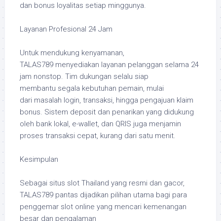
dan bonus loyalitas setiap minggunya.
Layanan Profesional 24 Jam
Untuk mendukung kenyamanan,
TALAS789 menyediakan layanan pelanggan selama 24
jam nonstop. Tim dukungan selalu siap
membantu segala kebutuhan pemain, mulai
dari masalah login, transaksi, hingga pengajuan klaim
bonus. Sistem deposit dan penarikan yang didukung
oleh bank lokal, e-wallet, dan QRIS juga menjamin
proses transaksi cepat, kurang dari satu menit.
Kesimpulan
Sebagai situs slot Thailand yang resmi dan gacor,
TALAS789 pantas dijadikan pilihan utama bagi para
penggemar slot online yang mencari kemenangan
besar dan pengalaman