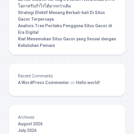
โอกาสรับกำไรได้มากกว่าเดิม
Strategi Efektif Menang Berkali-kali Di Situs
Gacor Terpercaya
Analisis Tren Perilaku Pengguna Situs Gacor di
Era Digital
Kiat Menemukan Situs Gacor yang Sesuai dengan
Kebutuhan Pemain
Recent Comments
A WordPress Commenter
on
Hello world!
Archives
August 2026
July 2026