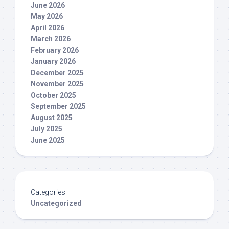
June 2026
May 2026
April 2026
March 2026
February 2026
January 2026
December 2025
November 2025
October 2025
September 2025
August 2025
July 2025
June 2025
Categories
Uncategorized