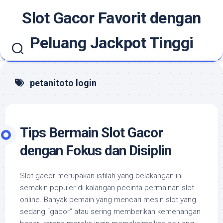
Skip
Slot Gacor Favorit dengan
to
content
Peluang Jackpot Tinggi
petanitoto login
Tips Bermain Slot Gacor
dengan Fokus dan Disiplin
Slot gacor merupakan istilah yang belakangan ini
semakin populer di kalangan pecinta permainan slot
online. Banyak pemain yang mencari mesin slot yang
sedang “gacor” atau sering memberikan kemenangan