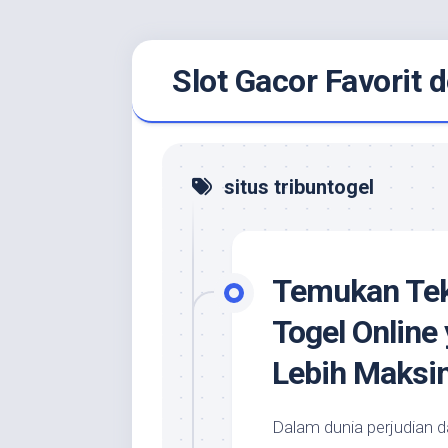
Skip
Slot Gacor Favorit 
to
content
situs tribuntogel
Temukan Tek
Togel Online
Lebih Maksi
Dalam dunia perjudian d