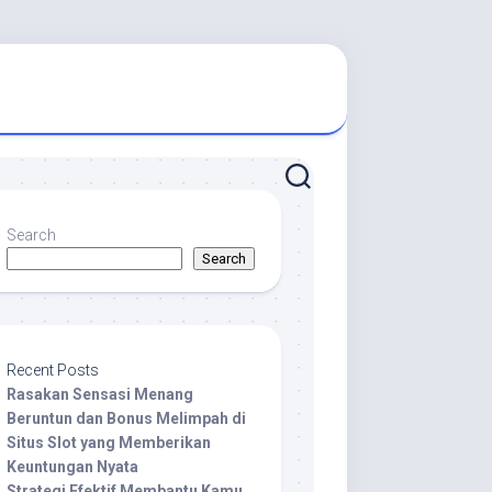
Search
Search
Recent Posts
Rasakan Sensasi Menang
Beruntun dan Bonus Melimpah di
Situs Slot yang Memberikan
Keuntungan Nyata
Strategi Efektif Membantu Kamu