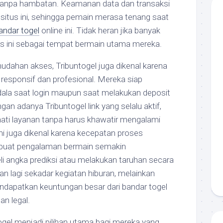
a tanpa hambatan. Keamanan data dan transaksi
 situs ini, sehingga pemain merasa tenang saat
andar togel
online ini. Tidak heran jika banyak
us ini sebagai tempat bermain utama mereka.
dahan akses, Tribuntogel juga dikenal karena
responsif dan profesional. Mereka siap
ala saat login maupun saat melakukan deposit
an adanya Tribuntogel link yang selalu aktif,
mati layanan tanpa harus khawatir mengalami
ni juga dikenal karena kecepatan proses
uat pengalaman bermain semakin
angka prediksi atau melakukan taruhan secara
ukan lagi sekadar kegiatan hiburan, melainkan
ndapatkan keuntungan besar dari bandar togel
an legal.
gel menjadi pilihan utama bagi mereka yang