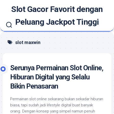
Skip
Slot Gacor Favorit dengan
to
content
Peluang Jackpot Tinggi
slot maxwin
Serunya Permainan Slot Online,
Hiburan Digital yang Selalu
Bikin Penasaran
Permainan slot online sekarang bukan sekadar hiburan
biasa, tapi sudah jadi lifestyle digital buat banyak
orang. Dengan konsep yang simpel namun penuh