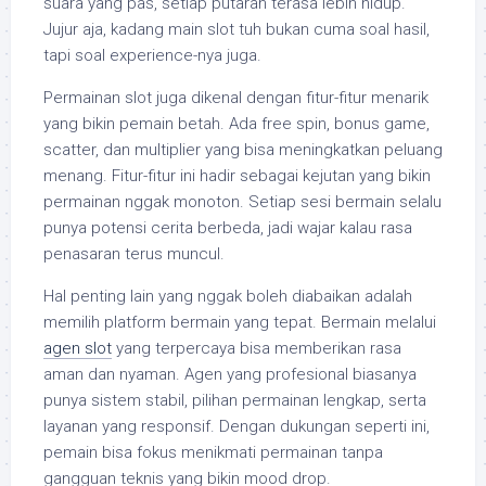
suara yang pas, setiap putaran terasa lebih hidup.
Jujur aja, kadang main slot tuh bukan cuma soal hasil,
tapi soal experience-nya juga.
Permainan slot juga dikenal dengan fitur-fitur menarik
yang bikin pemain betah. Ada free spin, bonus game,
scatter, dan multiplier yang bisa meningkatkan peluang
menang. Fitur-fitur ini hadir sebagai kejutan yang bikin
permainan nggak monoton. Setiap sesi bermain selalu
punya potensi cerita berbeda, jadi wajar kalau rasa
penasaran terus muncul.
Hal penting lain yang nggak boleh diabaikan adalah
memilih platform bermain yang tepat. Bermain melalui
agen slot
yang terpercaya bisa memberikan rasa
aman dan nyaman. Agen yang profesional biasanya
punya sistem stabil, pilihan permainan lengkap, serta
layanan yang responsif. Dengan dukungan seperti ini,
pemain bisa fokus menikmati permainan tanpa
gangguan teknis yang bikin mood drop.