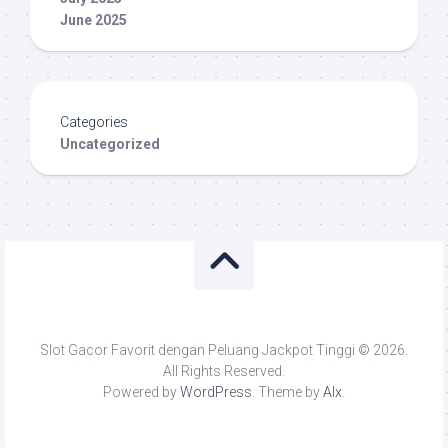
June 2025
Categories
Uncategorized
Slot Gacor Favorit dengan Peluang Jackpot Tinggi © 2026.
All Rights Reserved.
Powered by
WordPress
. Theme by
Alx
.