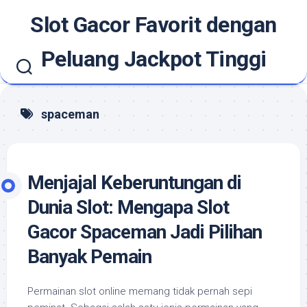
Skip
Slot Gacor Favorit dengan
to
content
Peluang Jackpot Tinggi
spaceman
Menjajal Keberuntungan di
Dunia Slot: Mengapa Slot
Gacor Spaceman Jadi Pilihan
Banyak Pemain
Permainan slot online memang tidak pernah sepi