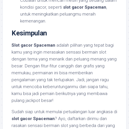
Cobalah untuk mencari mesin yang sedang dalam
kondisi gacor, seperti
slot gacor Spaceman
,
untuk meningkatkan peluangmu meraih
kemenangan.
Kesimpulan
Slot gacor Spaceman
adalah pilihan yang tepat bagi
kamu yang ingin merasakan sensasi bermain slot
dengan tema yang menarik dan peluang menang yang
besar. Dengan fitur-fitur canggih dan grafis yang
memukau, permainan ini bisa memberikan
pengalaman yang tak terlupakan. Jadi, jangan ragu
untuk mencoba keberuntunganmu dan siapa tahu,
kamu bisa jadi pemain berikutnya yang membawa
pulang jackpot besar!
Sudah siap untuk memulai petualangan luar angkasa di
slot gacor Spaceman
? Ayo, daftarkan dirimu dan
rasakan sensasi bermain slot yang berbeda dari yang