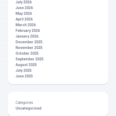
July 2026
June 2026
May 2026
April 2026
March 2026
February 2026
January 2026
December 2025
November 2025
October 2025
September 2025
August 2025
July 2025
June 2025
Categories
Uncategorized