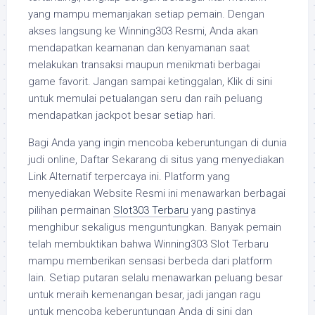
yang mampu memanjakan setiap pemain. Dengan
akses langsung ke Winning303 Resmi, Anda akan
mendapatkan keamanan dan kenyamanan saat
melakukan transaksi maupun menikmati berbagai
game favorit. Jangan sampai ketinggalan, Klik di sini
untuk memulai petualangan seru dan raih peluang
mendapatkan jackpot besar setiap hari.
Bagi Anda yang ingin mencoba keberuntungan di dunia
judi online, Daftar Sekarang di situs yang menyediakan
Link Alternatif terpercaya ini. Platform yang
menyediakan Website Resmi ini menawarkan berbagai
pilihan permainan
Slot303 Terbaru
yang pastinya
menghibur sekaligus menguntungkan. Banyak pemain
telah membuktikan bahwa Winning303 Slot Terbaru
mampu memberikan sensasi berbeda dari platform
lain. Setiap putaran selalu menawarkan peluang besar
untuk meraih kemenangan besar, jadi jangan ragu
untuk mencoba keberuntungan Anda di sini dan