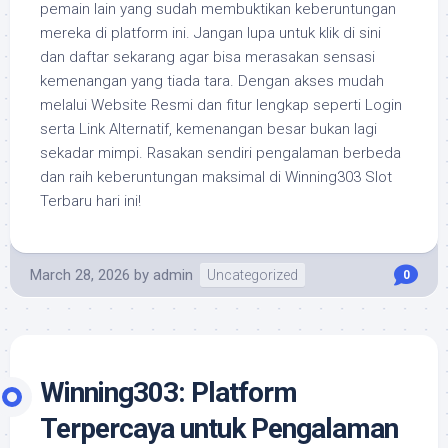
pemain lain yang sudah membuktikan keberuntungan
mereka di platform ini. Jangan lupa untuk klik di sini
dan daftar sekarang agar bisa merasakan sensasi
kemenangan yang tiada tara. Dengan akses mudah
melalui Website Resmi dan fitur lengkap seperti Login
serta Link Alternatif, kemenangan besar bukan lagi
sekadar mimpi. Rasakan sendiri pengalaman berbeda
dan raih keberuntungan maksimal di Winning303 Slot
Terbaru hari ini!
March 28, 2026
by
admin
Uncategorized
0
Winning303: Platform
Terpercaya untuk Pengalaman