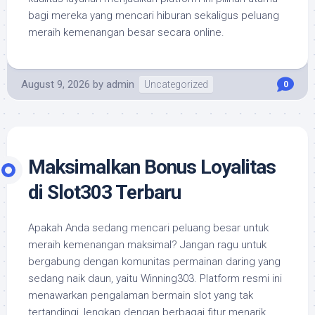
bagi mereka yang mencari hiburan sekaligus peluang
meraih kemenangan besar secara online.
August 9, 2026
by
admin
Uncategorized
0
Maksimalkan Bonus Loyalitas
di Slot303 Terbaru
Apakah Anda sedang mencari peluang besar untuk
meraih kemenangan maksimal? Jangan ragu untuk
bergabung dengan komunitas permainan daring yang
sedang naik daun, yaitu Winning303. Platform resmi ini
menawarkan pengalaman bermain slot yang tak
tertandingi, lengkap dengan berbagai fitur menarik