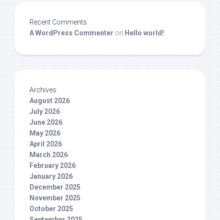
Recent Comments
A WordPress Commenter
on
Hello world!
Archives
August 2026
July 2026
June 2026
May 2026
April 2026
March 2026
February 2026
January 2026
December 2025
November 2025
October 2025
September 2025