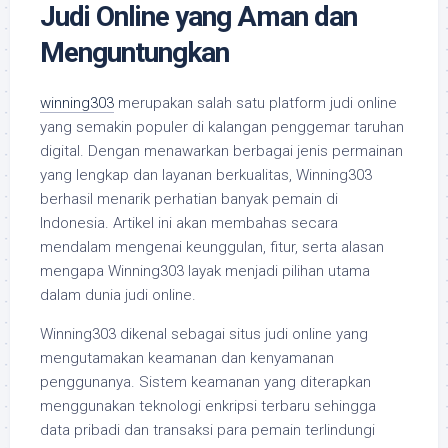
Judi Online yang Aman dan
Menguntungkan
winning303
merupakan salah satu platform judi online
yang semakin populer di kalangan penggemar taruhan
digital. Dengan menawarkan berbagai jenis permainan
yang lengkap dan layanan berkualitas, Winning303
berhasil menarik perhatian banyak pemain di
Indonesia. Artikel ini akan membahas secara
mendalam mengenai keunggulan, fitur, serta alasan
mengapa Winning303 layak menjadi pilihan utama
dalam dunia judi online.
Winning303 dikenal sebagai situs judi online yang
mengutamakan keamanan dan kenyamanan
penggunanya. Sistem keamanan yang diterapkan
menggunakan teknologi enkripsi terbaru sehingga
data pribadi dan transaksi para pemain terlindungi