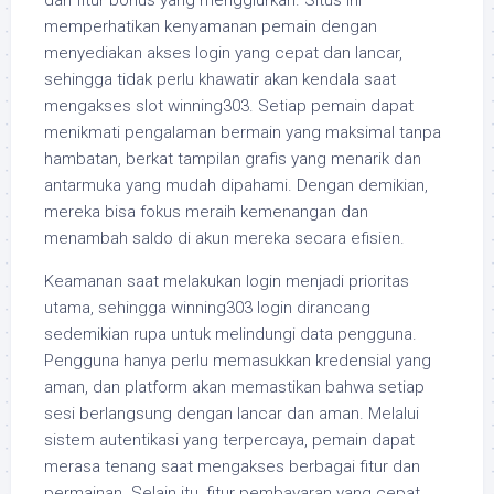
dan fitur bonus yang menggiurkan. Situs ini
memperhatikan kenyamanan pemain dengan
menyediakan akses login yang cepat dan lancar,
sehingga tidak perlu khawatir akan kendala saat
mengakses slot winning303. Setiap pemain dapat
menikmati pengalaman bermain yang maksimal tanpa
hambatan, berkat tampilan grafis yang menarik dan
antarmuka yang mudah dipahami. Dengan demikian,
mereka bisa fokus meraih kemenangan dan
menambah saldo di akun mereka secara efisien.
Keamanan saat melakukan login menjadi prioritas
utama, sehingga winning303 login dirancang
sedemikian rupa untuk melindungi data pengguna.
Pengguna hanya perlu memasukkan kredensial yang
aman, dan platform akan memastikan bahwa setiap
sesi berlangsung dengan lancar dan aman. Melalui
sistem autentikasi yang terpercaya, pemain dapat
merasa tenang saat mengakses berbagai fitur dan
permainan. Selain itu, fitur pembayaran yang cepat