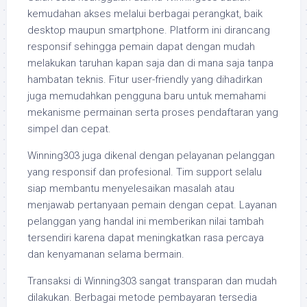
kemudahan akses melalui berbagai perangkat, baik
desktop maupun smartphone. Platform ini dirancang
responsif sehingga pemain dapat dengan mudah
melakukan taruhan kapan saja dan di mana saja tanpa
hambatan teknis. Fitur user-friendly yang dihadirkan
juga memudahkan pengguna baru untuk memahami
mekanisme permainan serta proses pendaftaran yang
simpel dan cepat.
Winning303 juga dikenal dengan pelayanan pelanggan
yang responsif dan profesional. Tim support selalu
siap membantu menyelesaikan masalah atau
menjawab pertanyaan pemain dengan cepat. Layanan
pelanggan yang handal ini memberikan nilai tambah
tersendiri karena dapat meningkatkan rasa percaya
dan kenyamanan selama bermain.
Transaksi di Winning303 sangat transparan dan mudah
dilakukan. Berbagai metode pembayaran tersedia