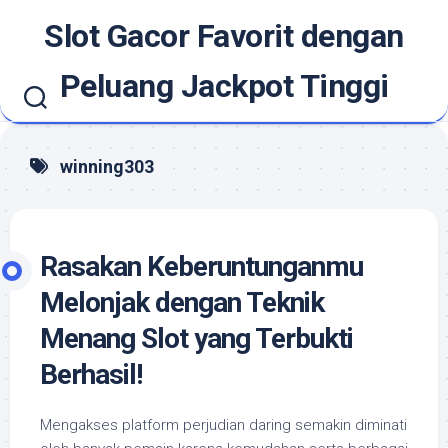
Skip
Slot Gacor Favorit dengan
to
content
Peluang Jackpot Tinggi
winning303
Rasakan Keberuntunganmu
Melonjak dengan Teknik
Menang Slot yang Terbukti
Berhasil!
Mengakses platform perjudian daring semakin diminati