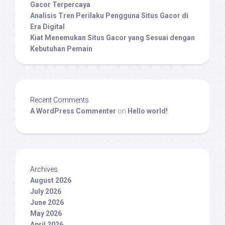
Gacor Terpercaya
Analisis Tren Perilaku Pengguna Situs Gacor di
Era Digital
Kiat Menemukan Situs Gacor yang Sesuai dengan
Kebutuhan Pemain
Recent Comments
A WordPress Commenter
on
Hello world!
Archives
August 2026
July 2026
June 2026
May 2026
April 2026