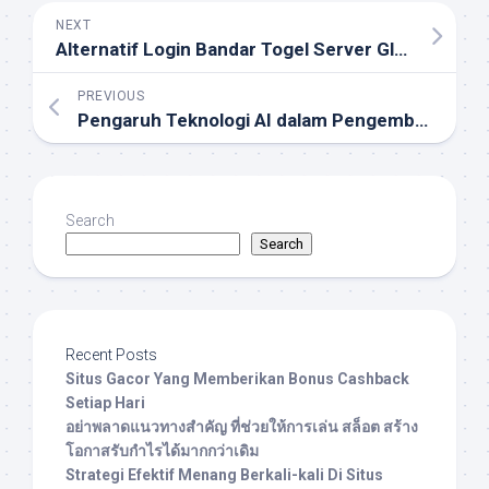
NEXT
Alternatif Login Bandar Togel Server Global Akses Mudah
PREVIOUS
Pengaruh Teknologi AI dalam Pengembangan Situs Gacor Terbaru
Search
Search
Recent Posts
Situs Gacor Yang Memberikan Bonus Cashback
Setiap Hari
อย่าพลาดแนวทางสำคัญ ที่ช่วยให้การเล่น สล็อต สร้าง
โอกาสรับกำไรได้มากกว่าเดิม
Strategi Efektif Menang Berkali-kali Di Situs