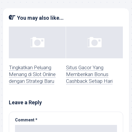
You may also like...
Tingkatkan Peluang
Situs Gacor Yang
Menang di Slot Online
Memberikan Bonus
dengan Strategi Baru
Cashback Setiap Hari
Leave a Reply
Comment
*