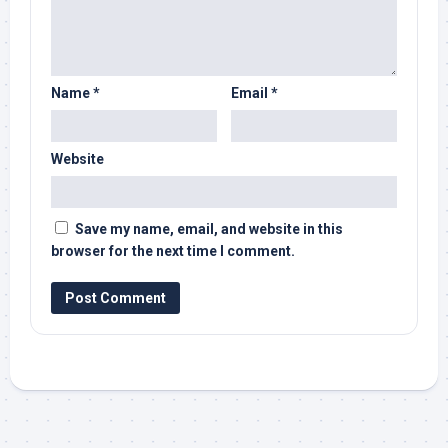
Name
*
Email
*
Website
Save my name, email, and website in this
browser for the next time I comment.