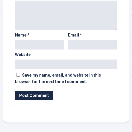
Name
*
Email
*
Website
Save my name, email, and website in this
browser for the next time I comment.