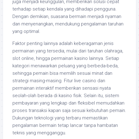
juga menjadi keunggulan, memberikan solusi cepat
terhadap setiap kendala yang dihadapi pengguna.
Dengan demikian, suasana bermain menjadi nyaman
dan menyenangkan, mendukung pengalaman taruhan
yang optimal.
Faktor penting lainnya adalah keberagaman jenis
permainan yang tersedia, mulai dari taruhan olahraga,
slot online, hingga permainan kasino lainnya. Setiap
kategori menawarkan peluang yang berbeda-beda,
sehingga pemain bisa memilih sesuai minat dan
strategi masing-masing. Fitur live casino dan
permainan interaktif memberikan sensasi nyata
seolah-olah berada di kasino fisik. Selain itu, sistem
pembayaran yang lengkap dan fleksibel memudahkan
proses transaksi kapan saja sesuai kebutuhan pemain.
Dukungan teknologi yang terbaru memastikan
pengalaman bermain tetap lancar tanpa hambatan
teknis yang mengganggu.