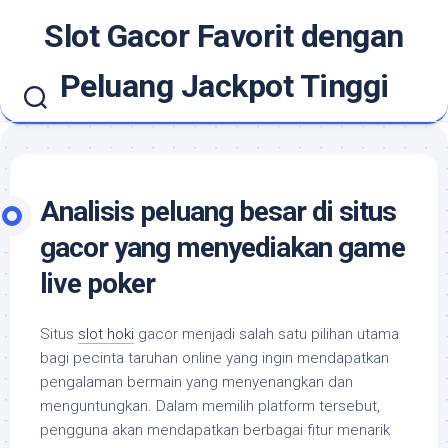
Skip
Slot Gacor Favorit dengan
to
content
Peluang Jackpot Tinggi
Analisis peluang besar di situs
gacor yang menyediakan game
live poker
Situs
slot hoki
gacor menjadi salah satu pilihan utama
bagi pecinta taruhan online yang ingin mendapatkan
pengalaman bermain yang menyenangkan dan
menguntungkan. Dalam memilih platform tersebut,
pengguna akan mendapatkan berbagai fitur menarik