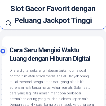
Skip
Slot Gacor Favorit dengan
to
content
Peluang Jackpot Tinggi
Cara Seru Mengisi Waktu
Luang dengan Hiburan Digital
Di era digital sekarang, hiburan bukan cuma soal
nonton film atau scroll media sosial. Banyak orang
mulai mencari pengalaman seru yang bisa bikin
adrenalin naik tanpa harus keluar rumah. Salah satu
cara yang lagi hits adalah mencoba berbagai
permainan daring yang mudah diakses kapan saja.
Dengan satu klik saja, kamu bisa masuk ke dunia seru