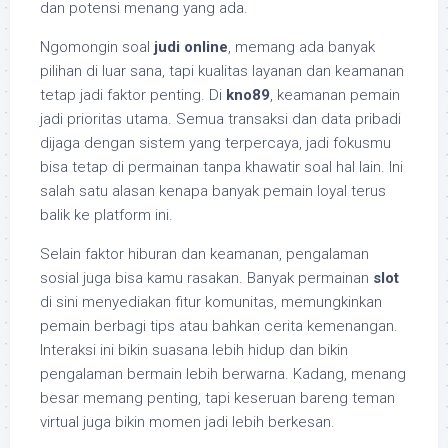
dan potensi menang yang ada.
Ngomongin soal
judi online
, memang ada banyak
pilihan di luar sana, tapi kualitas layanan dan keamanan
tetap jadi faktor penting. Di
kno89
, keamanan pemain
jadi prioritas utama. Semua transaksi dan data pribadi
dijaga dengan sistem yang terpercaya, jadi fokusmu
bisa tetap di permainan tanpa khawatir soal hal lain. Ini
salah satu alasan kenapa banyak pemain loyal terus
balik ke platform ini.
Selain faktor hiburan dan keamanan, pengalaman
sosial juga bisa kamu rasakan. Banyak permainan
slot
di sini menyediakan fitur komunitas, memungkinkan
pemain berbagi tips atau bahkan cerita kemenangan.
Interaksi ini bikin suasana lebih hidup dan bikin
pengalaman bermain lebih berwarna. Kadang, menang
besar memang penting, tapi keseruan bareng teman
virtual juga bikin momen jadi lebih berkesan.