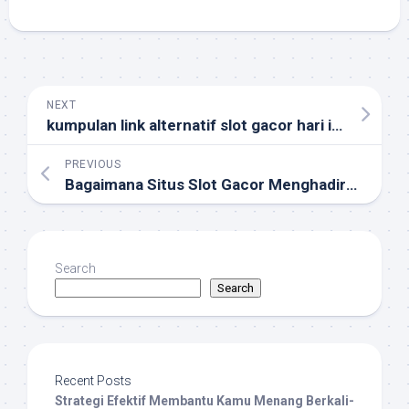
NEXT
kumpulan link alternatif slot gacor hari ini untuk rtp terbaik
PREVIOUS
Bagaimana Situs Slot Gacor Menghadirkan Pengalaman Bermain yang Interaktif dan Seru
Search
Search
Recent Posts
Strategi Efektif Membantu Kamu Menang Berkali-