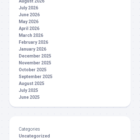
August 2026
July 2026
June 2026
May 2026
April 2026
March 2026
February 2026
January 2026
December 2025
November 2025
October 2025
September 2025
August 2025
July 2025
June 2025
Categories
Uncategorized