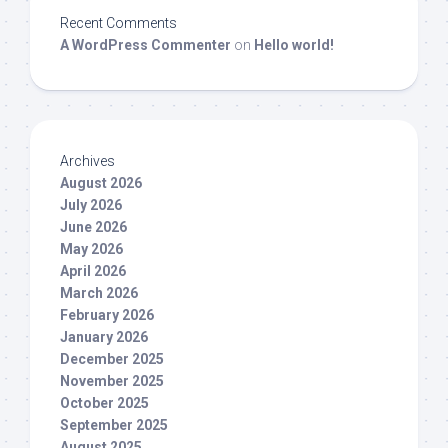
Recent Comments
A WordPress Commenter
on
Hello world!
Archives
August 2026
July 2026
June 2026
May 2026
April 2026
March 2026
February 2026
January 2026
December 2025
November 2025
October 2025
September 2025
August 2025