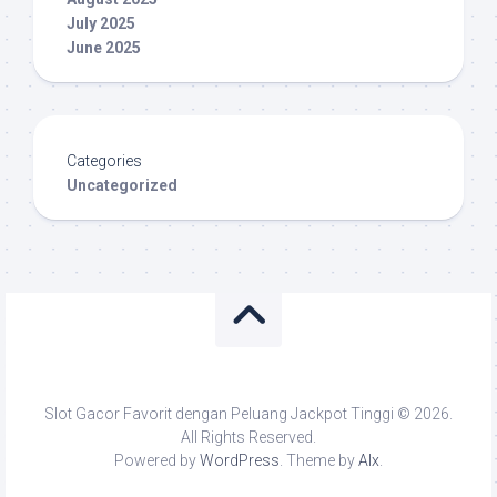
July 2025
June 2025
Categories
Uncategorized
Slot Gacor Favorit dengan Peluang Jackpot Tinggi © 2026.
All Rights Reserved.
Powered by
WordPress
. Theme by
Alx
.