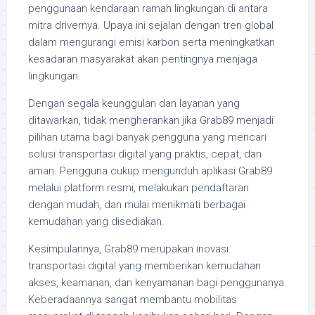
penggunaan kendaraan ramah lingkungan di antara
mitra drivernya. Upaya ini sejalan dengan tren global
dalam mengurangi emisi karbon serta meningkatkan
kesadaran masyarakat akan pentingnya menjaga
lingkungan.
Dengan segala keunggulan dan layanan yang
ditawarkan, tidak mengherankan jika Grab89 menjadi
pilihan utama bagi banyak pengguna yang mencari
solusi transportasi digital yang praktis, cepat, dan
aman. Pengguna cukup mengunduh aplikasi Grab89
melalui platform resmi, melakukan pendaftaran
dengan mudah, dan mulai menikmati berbagai
kemudahan yang disediakan.
Kesimpulannya, Grab89 merupakan inovasi
transportasi digital yang memberikan kemudahan
akses, keamanan, dan kenyamanan bagi penggunanya.
Keberadaannya sangat membantu mobilitas