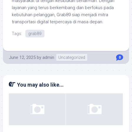
masyarakat di tengah kesibukan sehari-hari. Dengan
layanan yang terus berkembang dan berfokus pada
kebutuhan pelanggan, Grab89 siap menjadi mitra
transportasi digital terpercaya di masa depan.
Tags:
grab89
June 12, 2025
by
admin
Uncategorized
0
You may also like...