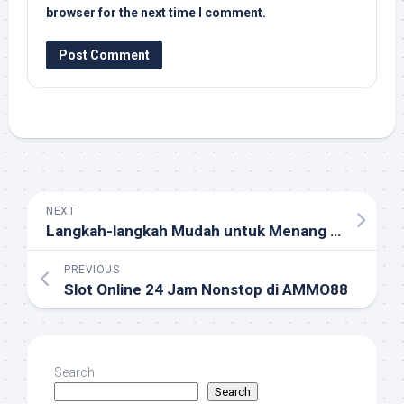
browser for the next time I comment.
NEXT
Langkah-langkah Mudah untuk Menang Besar di Situs Gacor Taktik88 Saat Main PG Soft
PREVIOUS
Slot Online 24 Jam Nonstop di AMMO88
Search
Search