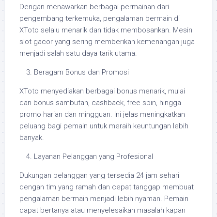
Dengan menawarkan berbagai permainan dari
pengembang terkemuka, pengalaman bermain di
XToto selalu menarik dan tidak membosankan. Mesin
slot gacor yang sering memberikan kemenangan juga
menjadi salah satu daya tarik utama.
Beragam Bonus dan Promosi
XToto menyediakan berbagai bonus menarik, mulai
dari bonus sambutan, cashback, free spin, hingga
promo harian dan mingguan. Ini jelas meningkatkan
peluang bagi pemain untuk meraih keuntungan lebih
banyak.
Layanan Pelanggan yang Profesional
Dukungan pelanggan yang tersedia 24 jam sehari
dengan tim yang ramah dan cepat tanggap membuat
pengalaman bermain menjadi lebih nyaman. Pemain
dapat bertanya atau menyelesaikan masalah kapan