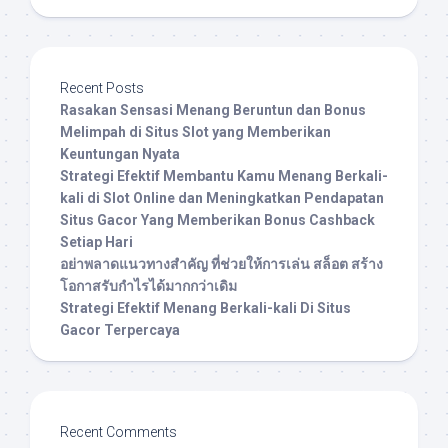
Recent Posts
Rasakan Sensasi Menang Beruntun dan Bonus
Melimpah di Situs Slot yang Memberikan
Keuntungan Nyata
Strategi Efektif Membantu Kamu Menang Berkali-
kali di Slot Online dan Meningkatkan Pendapatan
Situs Gacor Yang Memberikan Bonus Cashback
Setiap Hari
อย่าพลาดแนวทางสำคัญ ที่ช่วยให้การเล่น สล็อต สร้าง
โอกาสรับกำไรได้มากกว่าเดิม
Strategi Efektif Menang Berkali-kali Di Situs
Gacor Terpercaya
Recent Comments