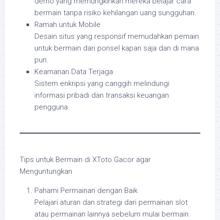
demo yang memungkinkan mereka belajar cara
bermain tanpa risiko kehilangan uang sungguhan.
Ramah untuk Mobile
Desain situs yang responsif memudahkan pemain
untuk bermain dari ponsel kapan saja dan di mana
pun.
Keamanan Data Terjaga
Sistem enkripsi yang canggih melindungi
informasi pribadi dan transaksi keuangan
pengguna.
Tips untuk Bermain di XToto Gacor agar
Menguntungkan
Pahami Permainan dengan Baik
Pelajari aturan dan strategi dari permainan slot
atau permainan lainnya sebelum mulai bermain.