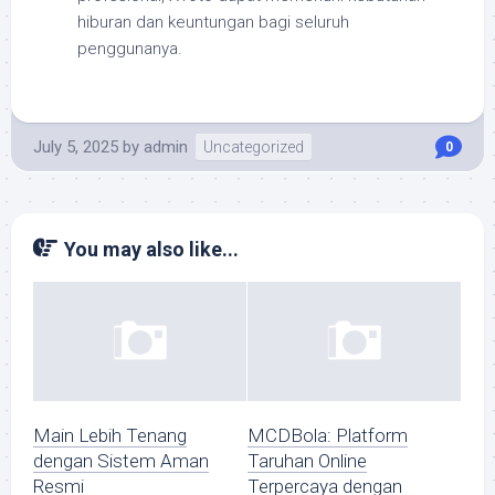
hiburan dan keuntungan bagi seluruh
penggunanya.
July 5, 2025
by
admin
Uncategorized
0
You may also like...
Main Lebih Tenang
MCDBola: Platform
dengan Sistem Aman
Taruhan Online
Resmi
Terpercaya dengan