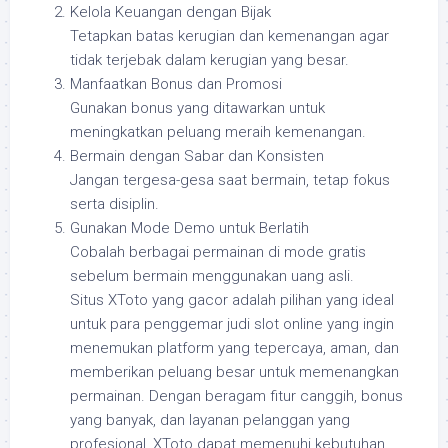
Kelola Keuangan dengan Bijak
Tetapkan batas kerugian dan kemenangan agar
tidak terjebak dalam kerugian yang besar.
Manfaatkan Bonus dan Promosi
Gunakan bonus yang ditawarkan untuk
meningkatkan peluang meraih kemenangan.
Bermain dengan Sabar dan Konsisten
Jangan tergesa-gesa saat bermain, tetap fokus
serta disiplin.
Gunakan Mode Demo untuk Berlatih
Cobalah berbagai permainan di mode gratis
sebelum bermain menggunakan uang asli.
Situs XToto yang gacor adalah pilihan yang ideal
untuk para penggemar judi slot online yang ingin
menemukan platform yang tepercaya, aman, dan
memberikan peluang besar untuk memenangkan
permainan. Dengan beragam fitur canggih, bonus
yang banyak, dan layanan pelanggan yang
profesional, XToto dapat memenuhi kebutuhan