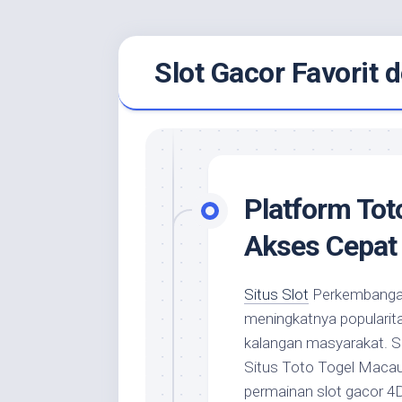
Skip
Slot Gacor Favorit 
to
content
Platform Tot
Akses Cepat
Situs Slot
Perkembangan 
meningkatnya popularita
kalangan masyarakat. Saa
Situs Toto Togel Macau
permainan slot gacor 4