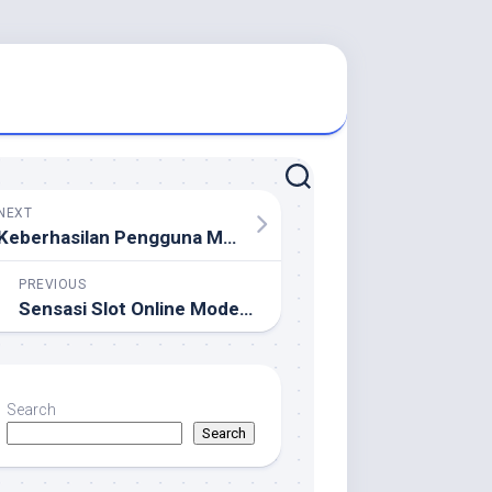
NEXT
Keberhasilan Pengguna Melalui Pengelolaan Strategi di Situs Gacor
PREVIOUS
Sensasi Slot Online Modern yang Bikin Waktu Main Makin Seru
Search
Search