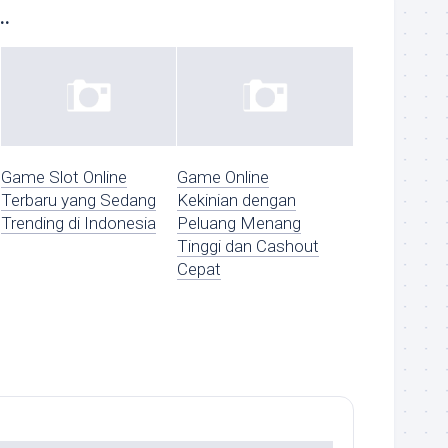
..
Game Slot Online
Game Online
Terbaru yang Sedang
Kekinian dengan
Trending di Indonesia
Peluang Menang
Tinggi dan Cashout
Cepat