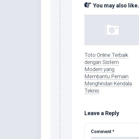
You may also like.
Toto Online Terbaik
dengan Sistem
Modern yang
Membantu Pemain
Menghindari Kendala
Teknis
Leave a Reply
Comment
*