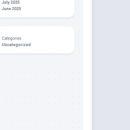
July 2025
June 2025
Categories
Uncategorized