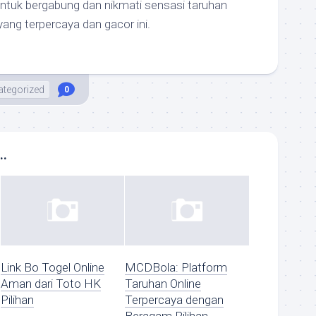
untuk bergabung dan nikmati sensasi taruhan
yang terpercaya dan gacor ini.
tegorized
0
..
Link Bo Togel Online
MCDBola: Platform
Aman dari Toto HK
Taruhan Online
Pilihan
Terpercaya dengan
Beragam Pilihan