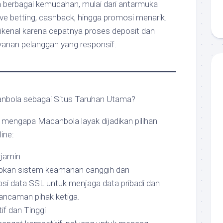
berbagai kemudahan, mulai dari antarmuka
ve betting, cashback, hingga promosi menarik.
ga dikenal karena cepatnya proses deposit dan
ayanan pelanggan yang responsif.
bola sebagai Situs Taruhan Utama?
 mengapa Macanbola layak dijadikan pilihan
ine:
jamin
kan sistem keamanan canggih dan
si data SSL untuk menjaga data pribadi dan
 ancaman pihak ketiga.
f dan Tinggi