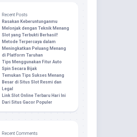
Recent Posts
Rasakan Keberuntunganmu
Melonjak dengan Teknik Menang
Slot yang Terbukti Berhasil!
Metode Terpercaya dalam
Meningkatkan Peluang Menang
di Platform Taruhan
Tips Menggunakan Fitur Auto
Spin Secara Bijak
Temukan Tips Sukses Menang
Besar di Situs Slot Resmi dan
Legal
Link Slot Online Terbaru Hari Ini
Dari Situs Gacor Populer
Recent Comments