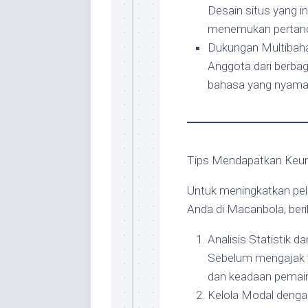
Desain situs yang 
menemukan pertandi
Dukungan Multibah
Anggota dari berbag
bahasa yang nyaman
Tips Mendapatkan Keun
Untuk meningkatkan pe
Anda di Macanbola, beri
Analisis Statistik 
Sebelum mengajak ta
dan keadaan pemai
Kelola Modal denga