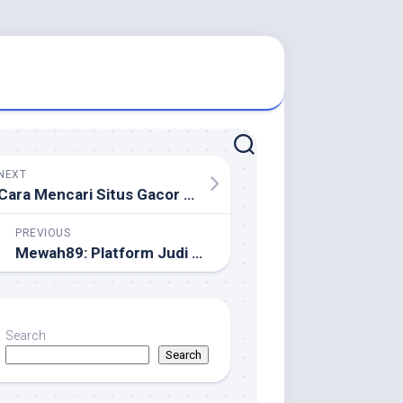
NEXT
Cara Mencari Situs Gacor Pasarliga yang Memiliki Tingkat Keberhasilan Tinggi
PREVIOUS
Mewah89: Platform Judi Online Terpercaya dengan Layanan Premium dan Keamanan Terjamin
Search
Search