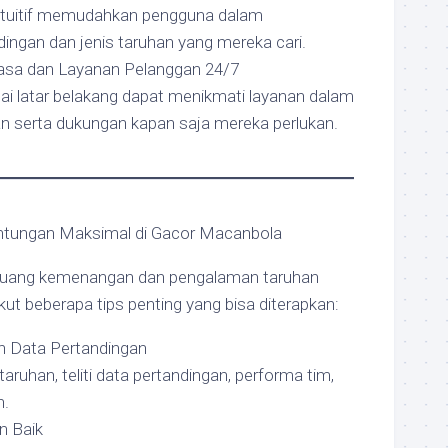
intuitif memudahkan pengguna dalam
ngan dan jenis taruhan yang mereka cari.
asa dan Layanan Pelanggan 24/7
ai latar belakang dapat menikmati layanan dalam
 serta dukungan kapan saja mereka perlukan.
tungan Maksimal di Gacor Macanbola
luang kemenangan dan pengalaman taruhan
kut beberapa tips penting yang bisa diterapkan:
dan Data Pertandingan
ruhan, teliti data pertandingan, performa tim,
n.
n Baik