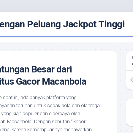
dengan Peluang Jackpot Tinggi
tungan Besar dari
itus Gacor Macanbola
e saat ini, ada banyak platform yang
yanan taruhan untuk sepak bola dan olahraga
s yang kian populer dan dipercaya oleh
lah Macanbola. Dengan sebutan “Gacor
terkenal karena kemampuannya menawarkan