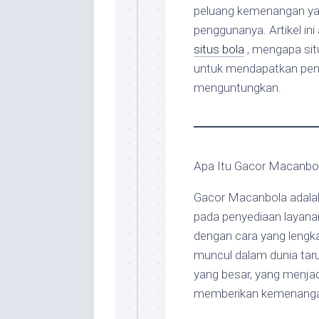
peluang kemenangan yan
penggunanya. Artikel i
situs bola
, mengapa situs
untuk mendapatkan pen
menguntungkan.
Apa Itu Gacor Macanbo
Gacor Macanbola adalah
pada penyediaan layanan
dengan cara yang lengkap
muncul dalam dunia ta
yang besar, yang menjad
memberikan kemenangan