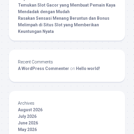
Temukan Slot Gacor yang Membuat Pemain Kaya
Mendadak dengan Mudah
Rasakan Sensasi Menang Beruntun dan Bonus
Melimpah di Situs Slot yang Memberikan
Keuntungan Nyata
Recent Comments
A WordPress Commenter
on
Hello world!
Archives
August 2026
July 2026
June 2026
May 2026