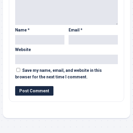
Name
*
Email
*
Website
Save my name, email, and website in this
browser for the next time I comment.