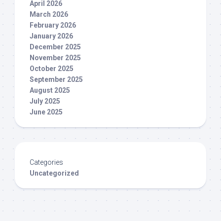
April 2026
March 2026
February 2026
January 2026
December 2025
November 2025
October 2025
September 2025
August 2025
July 2025
June 2025
Categories
Uncategorized