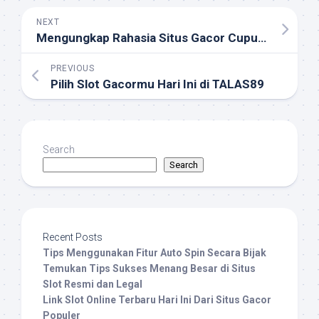
NEXT
Mengungkap Rahasia Situs Gacor Cuputoto agar Lebih Menguntungkan
PREVIOUS
Pilih Slot Gacormu Hari Ini di TALAS89
Search
Search
Recent Posts
Tips Menggunakan Fitur Auto Spin Secara Bijak
Temukan Tips Sukses Menang Besar di Situs
Slot Resmi dan Legal
Link Slot Online Terbaru Hari Ini Dari Situs Gacor
Populer