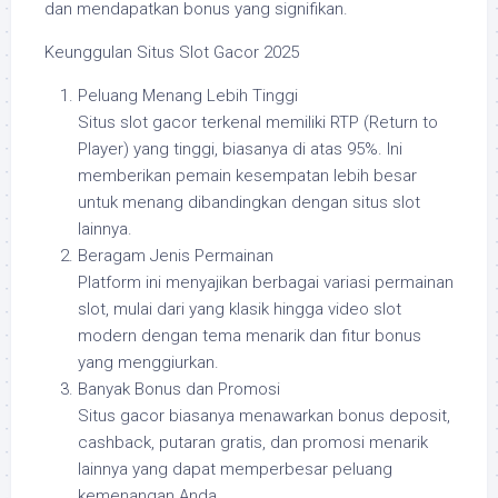
dan mendapatkan bonus yang signifikan.
Keunggulan Situs Slot Gacor 2025
Peluang Menang Lebih Tinggi
Situs slot gacor terkenal memiliki RTP (Return to
Player) yang tinggi, biasanya di atas 95%. Ini
memberikan pemain kesempatan lebih besar
untuk menang dibandingkan dengan situs slot
lainnya.
Beragam Jenis Permainan
Platform ini menyajikan berbagai variasi permainan
slot, mulai dari yang klasik hingga video slot
modern dengan tema menarik dan fitur bonus
yang menggiurkan.
Banyak Bonus dan Promosi
Situs gacor biasanya menawarkan bonus deposit,
cashback, putaran gratis, dan promosi menarik
lainnya yang dapat memperbesar peluang
kemenangan Anda.