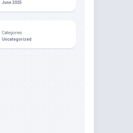
June 2025
Categories
Uncategorized