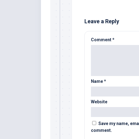
Leave a Reply
Comment
*
Name
*
Website
Save my name, email,
comment.