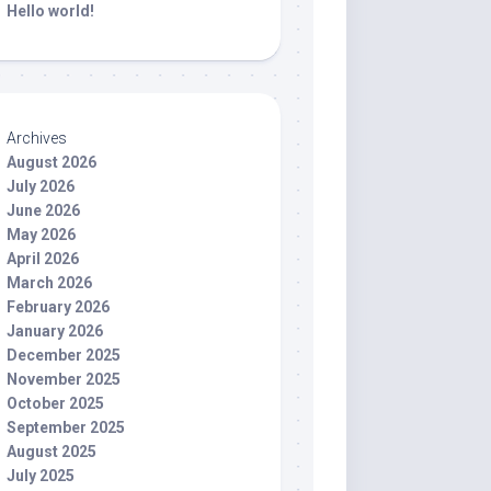
Hello world!
Archives
August 2026
July 2026
June 2026
May 2026
April 2026
March 2026
February 2026
January 2026
December 2025
November 2025
October 2025
September 2025
August 2025
July 2025