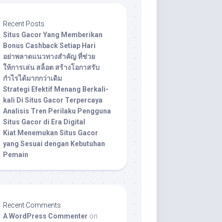
Recent Posts
Situs Gacor Yang Memberikan
Bonus Cashback Setiap Hari
อย่าพลาดแนวทางสำคัญ ที่ช่วย
ให้การเล่น สล็อต สร้างโอกาสรับ
กำไรได้มากกว่าเดิม
Strategi Efektif Menang Berkali-
kali Di Situs Gacor Terpercaya
Analisis Tren Perilaku Pengguna
Situs Gacor di Era Digital
Kiat Menemukan Situs Gacor
yang Sesuai dengan Kebutuhan
Pemain
Recent Comments
A WordPress Commenter
on