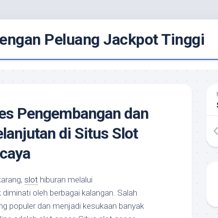
dengan Peluang Jackpot Tinggi
ses Pengembangan dan
lanjutan di Situs Slot
rcaya
karang,
slot
hiburan melalui
 diminati oleh berbagai kalangan. Salah
ang populer dan menjadi kesukaan banyak