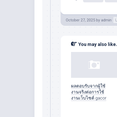
October 27, 2025
by
admin
U
You may also like.
ผลตอบรับจากผู้ใช้
งานจริงต่อการใช้
งานเว็บไซต์ gacor