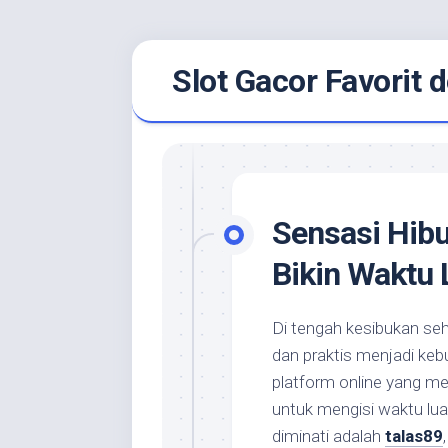
Skip
Slot Gacor Favorit 
to
content
Sensasi Hibu
Bikin Waktu
Di tengah kesibukan seh
dan praktis menjadi kebu
platform online yang me
untuk mengisi waktu lua
diminati adalah
talas89