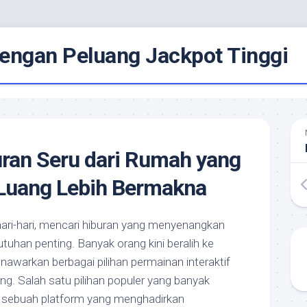
dengan Peluang Jackpot Tinggi
ran Seru dari Rumah yang
 Luang Lebih Bermakna
ari-hari, mencari hiburan yang menyenangkan
tuhan penting. Banyak orang kini beralih ke
nawarkan berbagai pilihan permainan interaktif
ng. Salah satu pilihan populer yang banyak
, sebuah platform yang menghadirkan