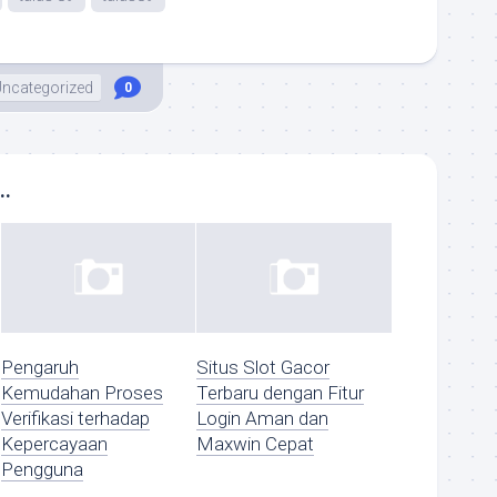
ncategorized
0
..
Pengaruh
Situs Slot Gacor
Kemudahan Proses
Terbaru dengan Fitur
Verifikasi terhadap
Login Aman dan
Kepercayaan
Maxwin Cepat
Pengguna